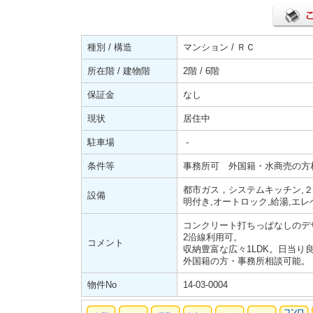
種別 / 構造
マンション / ＲＣ
所在階 / 建物階
2階 / 6階
保証金
なし
現状
居住中
駐車場
-
条件等
事務所可 外国籍・水商売の方
都市ガス，システムキッチン,２口
設備
明付き,オートロック,給湯,エ
コンクリート打ちっぱなしのデ
2沿線利用可。
コメント
収納豊富な広々1LDK。日当り
外国籍の方・事務所相談可能。
物件No
14-03-0004