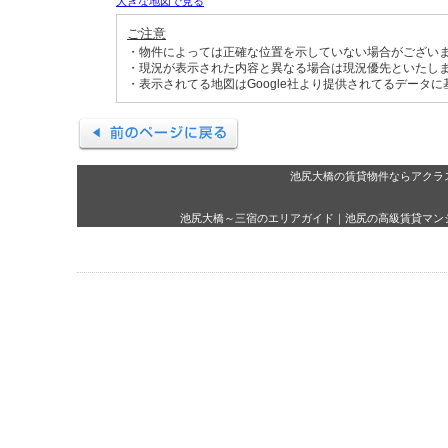
大きな地図で見る
ご注意
・物件によっては正確な位置を示していない場合がござい
・現況が表示された内容と異なる場合は現況優先といたし
・表示されてる地図はGoogle社より提供されてるデータ
池尻大橋の賃貸物件ならアクラ
池尻大橋～三宿のエリアガイド
｜
池尻の高級賃貸マン