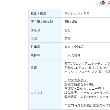
種別 / 構造
マンション / ＲＣ
所在階 / 建物階
4階 / 8階
保証金
なし
現状
空室
駐車場
有り：空確認
条件等
二人入居可
都市ガス,システムキッチン,ガス
設備
所独立,エアコン,ＢＳ,ＣＳ,光
ボックス,フローリング,室内洗
三宿交差点至近。
築浅で綺麗なお部屋。
角部屋・2面バルコニー有り。
コメント
設備充実。オールフローリング
収納豊富。人気のカウンターキ
＊室内写真と動画は別室のもの