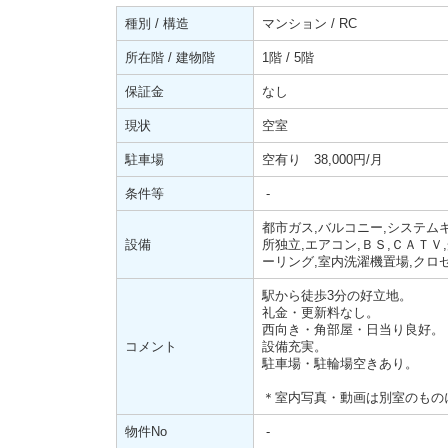
種別 / 構造
マンション / RC
所在階 / 建物階
1階 / 5階
保証金
なし
現状
空室
駐車場
空有り 38,000円/月
条件等
-
都市ガス,バルコニー,システムキ
設備
所独立,エアコン,ＢＳ,ＣＡＴＶ
ーリング,室内洗濯機置場,クロ
駅から徒歩3分の好立地。
礼金・更新料なし。
西向き・角部屋・日当り良好。
コメント
設備充実。
駐車場・駐輪場空きあり。
＊室内写真・動画は別室のもの
物件No
-