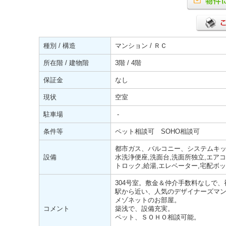
種別 / 構造
マンション / ＲＣ
所在階 / 建物階
3階 / 4階
保証金
なし
現状
空室
駐車場
-
条件等
ペット相談可 SOHO相談可
都市ガス、バルコニー、システムキッチ
設備
水洗浄便座,洗面台,洗面所独立,エアコ
トロック,給湯,エレベーター,宅配ボ
304号室。敷金＆仲介手数料なしで
駅から近い、人気のデザイナーズマ
メゾネットのお部屋。
コメント
築浅で、設備充実。
ペット、ＳＯＨＯ相談可能。