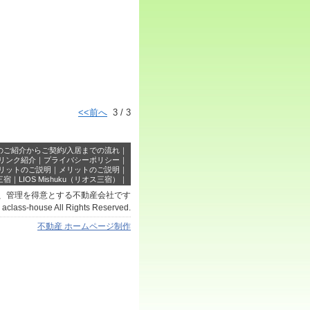
<<前へ
3 / 3
のご紹介からご契約/入居までの流れ
｜
リンク紹介
｜
プライバシーポリシー
｜
リットのご説明
｜
メリットのご説明
｜
三宿
｜
LIOS Mishuku（リオス三宿）
｜
、管理を得意とする不動産会社です
) aclass-house All Rights Reserved.
不動産 ホームページ制作