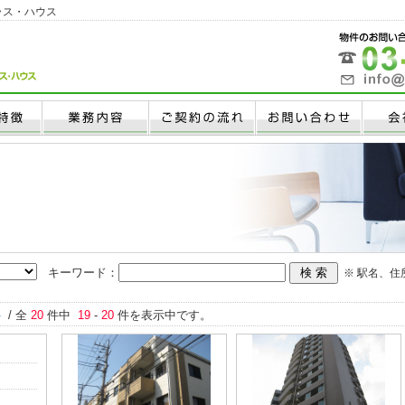
ラス・ハウス
キーワード：
※ 駅名、
件
/ 全
20
件中
19
-
20
件を表示中です。