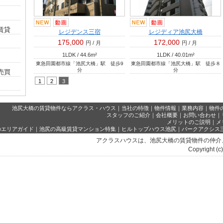
賃貸
レジデンス三宿
レジディア池尻大橋
175,000
172,000
円 / 月
円 / 月
1LDK / 44.6
m²
1LDK / 40.01
m²
東急田園都市線「池尻大橋」駅 徒歩9
東急田園都市線「池尻大橋」駅 徒歩８
分
分
売買
池尻大橋の賃貸物件ならアクラス・ハウス
｜
当社の特徴
｜
物件情報
｜
業務内容
｜
物件
スタッフのご紹介
｜
会社概要
｜
お問い合わせ
｜
メリットのご説明
｜
メ
のエリアガイド
｜
池尻の高級賃貸マンション特集
｜
ヒルトップハウス池尻
｜
パークアクシス
アクラスハウスは、池尻大橋の賃貸物件の仲介
Copyright (c